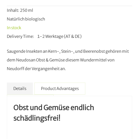
Inhalt: 250 ml
Natürlich biologisch
In stock
Delivery Time
1-2 Werktage (AT & DE)
Saugende Insekten an Kern-, Stein-, und Beerenobst gehören mit
dem Neudosan Obst & Gemüse diesem Wundermittel von
Neudorff der Vergangenheit an.
Details
Product Advantages
More Information
Obst und Gemüse endlich
schädlingsfrei!