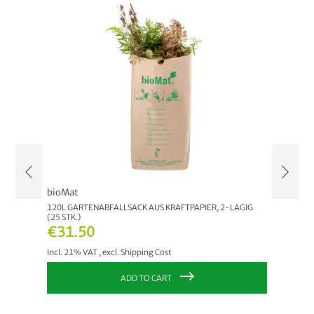
bioMat
Neudor
120L GARTENABFALLSACK AUS KRAFTPAPIER, 2-LAGIG
GEMÜSE
(25 STK.)
€16.
€31.50
Incl. 21
Incl. 21% VAT
,
excl.
Shipping Cost
ADD TO CART