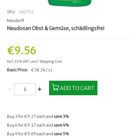
SKU
100752
Neudorff
Neudosan Obst & Gemüse, schädlingsfrei
€9.56
Incl. 21% VAT
,
excl.
Shipping Cost
Basic Price
€38.24 / Lt
ADD TO CART
Buy 3 for
€9.27
each and
save
3
%
Buy 6 for
€9.17
each and
save
4
%
Buy 9 for
€9.09
each and
save
5
%