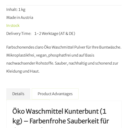
Inhalt: 1 kg
Made in Austria
In stock
Delivery Time
1-2 Werktage (AT & DE)
Farbschonendes claro Öko Waschmittel Pulver für Ihre Buntwäsche.
Mikroplastikfrei, vegan, phosphatfrei und auf Basis
nachwachsender Rohstoffe. Sauber, nachhaltig und schonend zur
Kleidung und Haut.
Details
Product Advantages
More Information
Öko Waschmittel Kunterbunt (1
kg) – Farbenfrohe Sauberkeit für