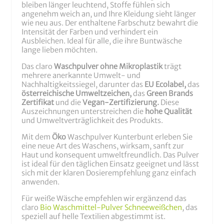
bleiben länger leuchtend, Stoffe fühlen sich
angenehm weich an, und Ihre Kleidung sieht länger
wie neu aus. Der enthaltene Farbschutz bewahrt die
Intensität der Farben und verhindert ein
Ausbleichen. Ideal für alle, die ihre Buntwäsche
lange lieben möchten.
Das claro
Waschpulver ohne Mikroplastik
trägt
mehrere anerkannte Umwelt- und
Nachhaltigkeitssiegel, darunter das
EU Ecolabel,
das
österreichische Umweltzeichen,
das
Green Brands
Zertifikat
und die
Vegan-Zertifizierung.
Diese
Auszeichnungen unterstreichen die
hohe Qualität
und Umweltverträglichkeit des Produkts.
Mit dem
Öko
Waschpulver Kunterbunt erleben Sie
eine neue Art des Waschens, wirksam, sanft zur
Haut und konsequent umweltfreundlich. Das Pulver
ist ideal für den täglichen Einsatz geeignet und lässt
sich mit der klaren Dosierempfehlung ganz einfach
anwenden.
Für weiße Wäsche empfehlen wir ergänzend das
claro
Bio Waschmittel-Pulver Schneeweißchen
, das
speziell auf helle Textilien abgestimmt ist.