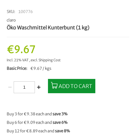
SKU
100776
claro
Öko Waschmittel Kunterbunt (1 kg)
€9.67
Incl. 21% VAT
,
excl.
Shipping Cost
Basic Price
€9.67 / kgs
ADD TO CART
Buy 3 for
€9.38
each and
save
3
%
Buy 6 for
€9.09
each and
save
6
%
Buy 12 for
€8.89
each and
save
8
%