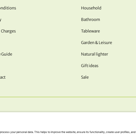
nditions
Household
y
Bathroom
 Charges
Tableware
Garden & Leisure
e Guide
Natural lighter
Gift ideas
act
Sale
OUR PAYMENT METHODS