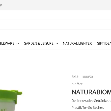
ty
BLEWARE
GARDEN & LEISURE
NATURAL LIGHTER
GIFT IDE
SKU
100050
bioMat
NATURABIOM
Der innovative Getränkebec
Plastik To-Go Becher.