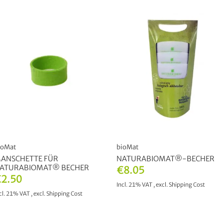
ioMat
bioMat
ANSCHETTE FÜR
NATURABIOMAT®-BECHER
ATURABIOMAT® BECHER
€8.05
2.50
Incl. 21% VAT
,
excl.
Shipping Cost
cl. 21% VAT
,
excl.
Shipping Cost
ADD TO CART
ADD TO CART