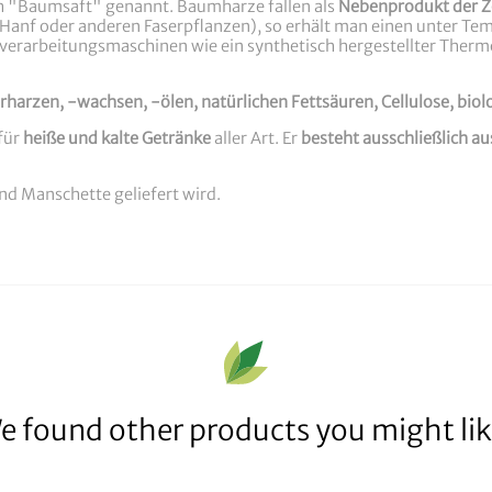
h "Baumsaft" genannt. Baumharze fallen als
Nebenprodukt der Ze
 Hanf oder anderen Faserpflanzen), so erhält man einen unter T
erarbeitungsmaschinen wie ein synthetisch hergestellter Thermop
harzen, -wachsen, -ölen, natürlichen Fettsäuren, Cellulose, bio
 für
heiße und kalte Getränke
aller Art. Er
besteht ausschließlich au
nd Manschette geliefert wird.
e found other products you might lik