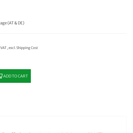
age (AT & DE)
% VAT
,
excl.
Shipping Cost
ADD TO CART