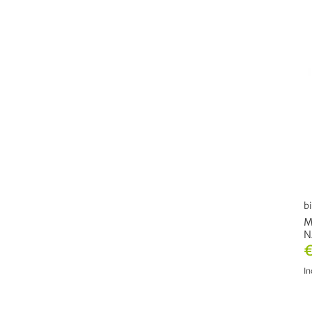
b
M
N
€
In