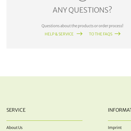
ANY QUESTIONS?
Questions about the products or order process!
HELP & SERVICE
TO THE FAQS
SERVICE
INFORMA
About Us
Imprint