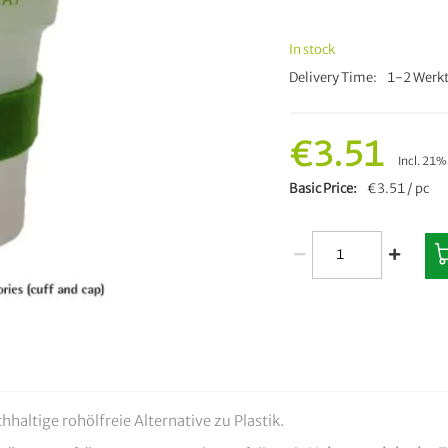
In stock
Delivery Time
1-2 Werkt
€3.51
Incl. 21
Basic Price
€3.51 / pc
hhaltige rohölfreie Alternative zu Plastik.