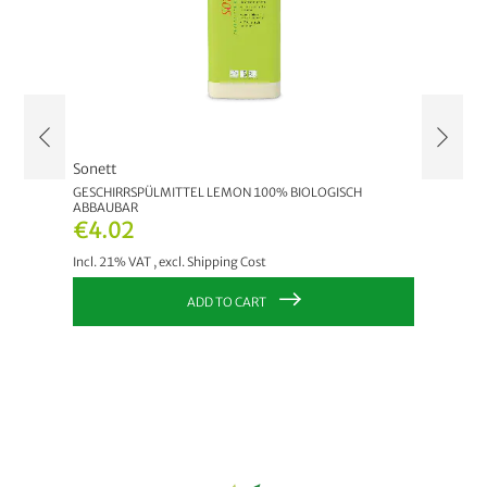
Sonett
Sonett
CH
GESCHIRRSPÜLMITTEL LEMON 100% BIOLOGISCH
GESCHIR
ABBAUBAR
ABBAUB
€4.02
€4.0
Incl. 21% VAT
,
excl.
Shipping Cost
Incl. 21
ADD TO CART