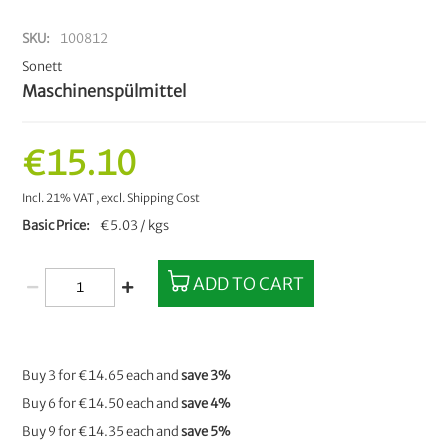
SKU
100812
Sonett
Maschinenspülmittel
€15.10
Incl. 21% VAT
,
excl.
Shipping Cost
Basic Price
€5.03 / kgs
ADD TO CART
Buy 3 for
€14.65
each and
save
3
%
Buy 6 for
€14.50
each and
save
4
%
Buy 9 for
€14.35
each and
save
5
%