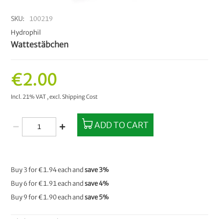
SKU
100219
Hydrophil
Wattestäbchen
€2.00
Incl. 21% VAT
,
excl.
Shipping Cost
ADD TO CART
Buy 3 for
€1.94
each and
save
3
%
Buy 6 for
€1.91
each and
save
4
%
Buy 9 for
€1.90
each and
save
5
%