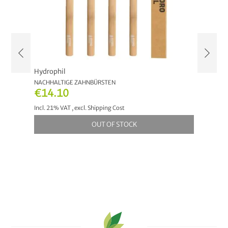
Hydrophil
Hydrop
NACHHALTIGE ZAHNBÜRSTEN
BAMBUS
€14.10
€12.
Incl. 21% VAT
,
excl.
Shipping Cost
Incl. 21
OUT OF STOCK