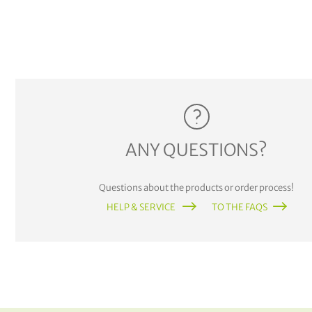
ANY QUESTIONS?
Questions about the products or order process!
HELP & SERVICE
TO THE FAQS