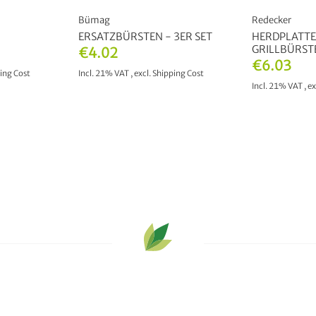
Bümag
Redecker
ERSATZBÜRSTEN - 3ER SET
HERDPLATTE
GRILLBÜRST
€4.02
€6.03
ing Cost
Incl. 21% VAT
,
excl.
Shipping Cost
Incl. 21% VAT
,
ex
T
ADD TO CART
ADD 