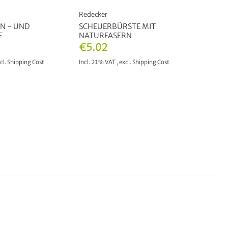
Redecker
N - UND
SCHEUERBÜRSTE MIT
E
NATURFASERN
€5.02
cl.
Shipping Cost
Incl. 21% VAT
,
excl.
Shipping Cost
TO CART
ADD TO CART