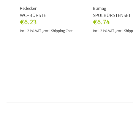
Redecker
Bümag
WC-BÜRSTE
SPÜLBÜRSTENSET
€6.23
€6.74
Incl. 21% VAT
,
excl.
Shipping Cost
Incl. 21% VAT
,
excl.
Shipp
ADD TO CART
ADD TO CAR