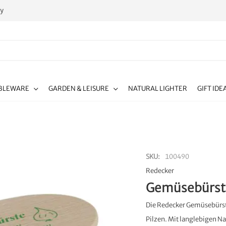
ty
BLEWARE
GARDEN & LEISURE
NATURAL LIGHTER
GIFT IDE
SKU
100490
Redecker
Gemüsebürst
Die Redecker Gemüsebürst
Pilzen. Mit langlebigen N