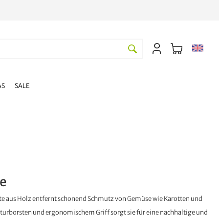
AS
SALE
e
e aus Holz entfernt schonend Schmutz von Gemüse wie Karotten und
aturborsten und ergonomischem Griff sorgt sie für eine nachhaltige und