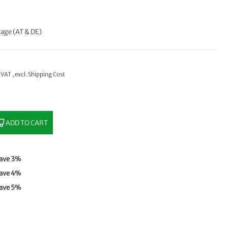
age (AT & DE)
% VAT
,
excl.
Shipping Cost
ADD TO CART
ave
3
%
ave
4
%
ave
5
%