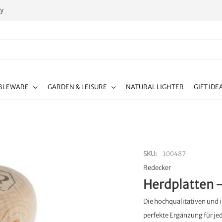
ty
BLEWARE
GARDEN & LEISURE
NATURAL LIGHTER
GIFT IDE
SKU
100487
Redecker
Herdplatten -
Die hochqualitativen und i
perfekte Ergänzung für je