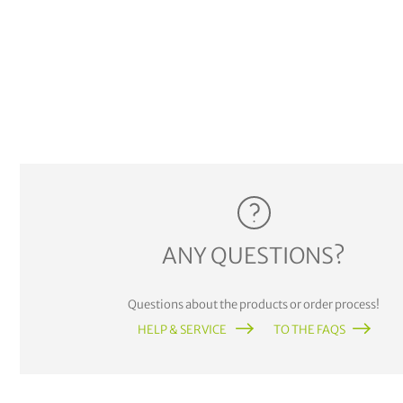
ANY QUESTIONS?
Questions about the products or order process!
HELP & SERVICE
TO THE FAQS