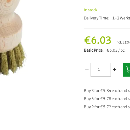
In stock
Delivery Time
1-2 Werkt
€6.03
Incl. 21
Basic Price
€6.03 / pc
Buy 3 for
€5.84
each and
s
Buy 6 for
€5.78
each and
s
Buy 9 for
€5.72
each and
s