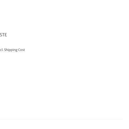
STE
cl.
Shipping Cost
TO CART