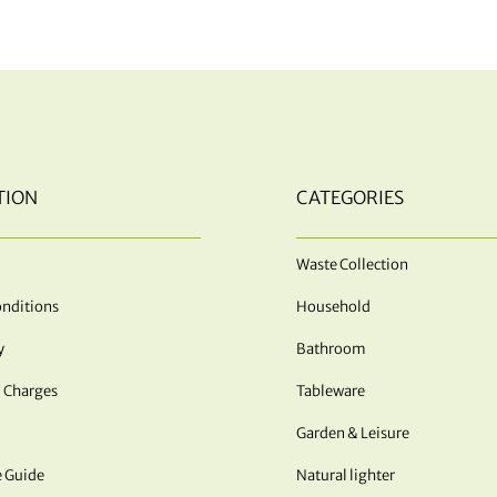
TION
CATEGORIES
Waste Collection
nditions
Household
y
Bathroom
 Charges
Tableware
Garden & Leisure
e Guide
Natural lighter