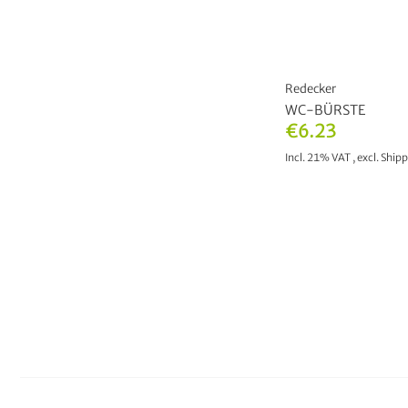
Redecker
WC-BÜRSTE
€6.23
Incl. 21% VAT
,
excl.
Shipp
ADD TO CAR