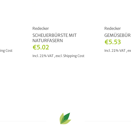
Redecker
Redecker
SCHEUERBÜRSTE MIT
GEMÜSEBÜR
NATURFASERN
€5.53
€5.02
ing Cost
Incl. 21% VAT
,
ex
Incl. 21% VAT
,
excl.
Shipping Cost
T
ADD 
ADD TO CART