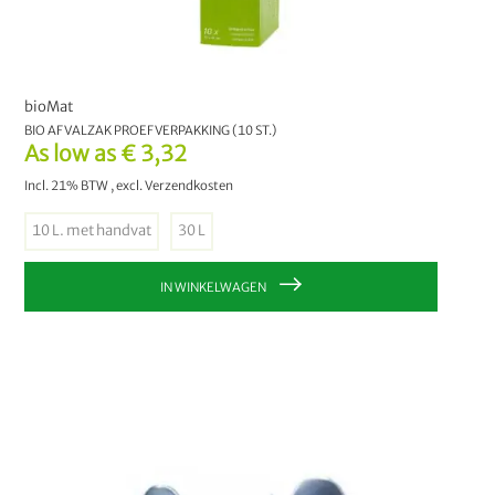
bioMat
BIO AFVALZAK PROEFVERPAKKING (10 ST.)
As low as
€ 3,32
Incl. 21% BTW
,
excl.
Verzendkosten
10 L. met handvat
30 L
IN WINKELWAGEN