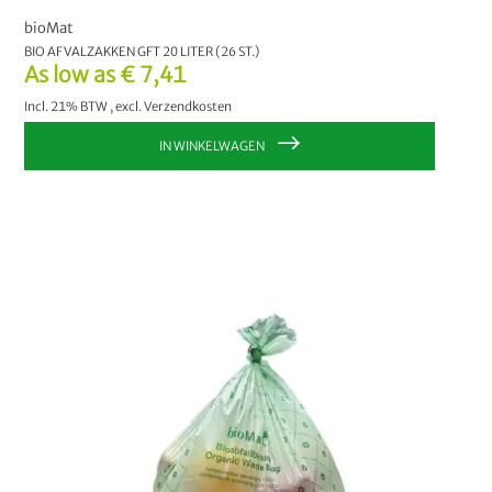
bioMat
BIO AFVALZAKKEN GFT 20 LITER (26 ST.)
As low as
€ 7,41
Incl. 21% BTW
,
excl.
Verzendkosten
IN WINKELWAGEN