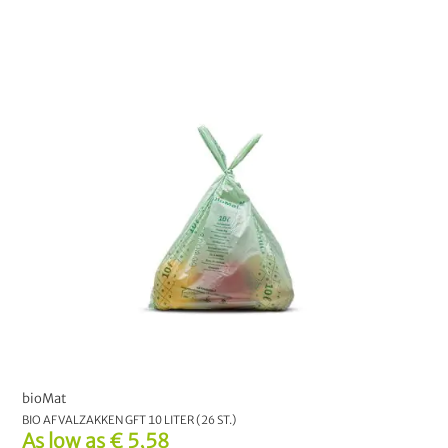
bioMat
10
KIES UW OPTIE:
10 L. met handvat
30 L
6 Liter
KIES UW OP
Liner
bioMat
BIO AFVALZAKKEN GFT 10 LITER (26 ST.)
As low as
€ 5,58