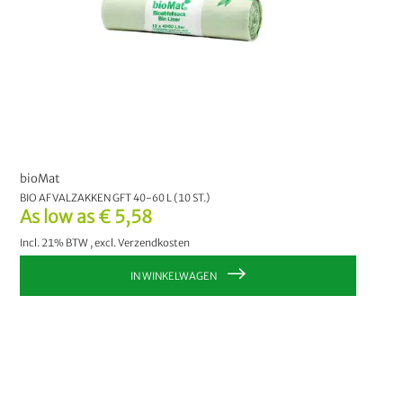
bioMat
BIO AFVALZAKKEN GFT 40-60 L (10 ST.)
As low as
€ 5,58
Incl. 21% BTW
,
excl.
Verzendkosten
IN WINKELWAGEN