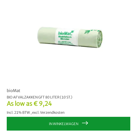
bioMat
BIO AFVALZAKKEN GFT 80 LITER (10 ST.)
As low as
€ 9,24
Incl. 21% BTW
,
excl.
Verzendkosten
IN WINKELWAGEN