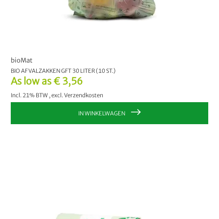
bioMat
BIO AFVALZAKKEN GFT 30 LITER (10 ST.)
As low as
€ 3,56
Incl. 21% BTW
,
excl.
Verzendkosten
IN WINKELWAGEN