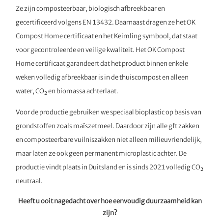
Ze zijn composteerbaar, biologisch afbreekbaar en
gecertificeerd volgens EN 13432. Daarnaast dragen ze het OK
Compost Home certificaat en het Keimling symbool, dat staat
voor gecontroleerde en veilige kwaliteit. Het OK Compost
Home certificaat garandeert dat het product binnen enkele
weken volledig afbreekbaar is in de thuiscompost en alleen
water, CO₂ en biomassa achterlaat.
Voor de productie gebruiken we speciaal bioplastic op basis van
grondstoffen zoals maïszetmeel. Daardoor zijn alle gft zakken
en composteerbare vuilniszakken niet alleen milieuvriendelijk,
maar laten ze ook geen permanent microplastic achter. De
productie vindt plaats in Duitsland en is sinds 2021 volledig CO₂
neutraal.
Heeft u ooit nagedacht over hoe eenvoudig duurzaamheid kan
zijn?