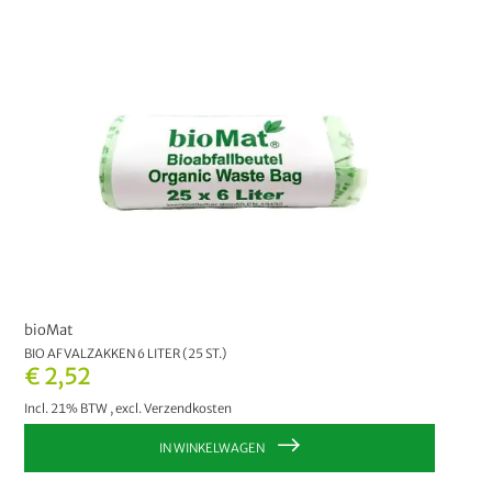
Tuinafvalzakken
3
Recyclingzakken
13
Hondenpoepzakjes
4
Camping Afvalzak
2
AirBox® afvalemmer
5
PRIJS
bioMat
€ 0,00
-
€ 9,99
9
BIO AFVALZAKKEN 6 LITER (25 ST.)
€ 2,52
€ 10,00
en hoger
1
Incl. 21% BTW
,
excl.
Verzendkosten
IN WINKELWAGEN
FABRIKANT