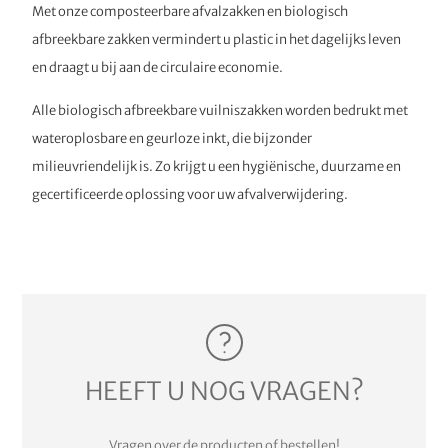
Met onze composteerbare afvalzakken en biologisch
afbreekbare zakken vermindert u plastic in het dagelijks leven
en draagt u bij aan de circulaire economie.
Alle biologisch afbreekbare vuilniszakken worden bedrukt met
wateroplosbare en geurloze inkt, die bijzonder
milieuvriendelijk is. Zo krijgt u een hygiënische, duurzame en
gecertificeerde oplossing voor uw afvalverwijdering.
HEEFT U NOG VRAGEN?
Vragen over de producten of bestellen!