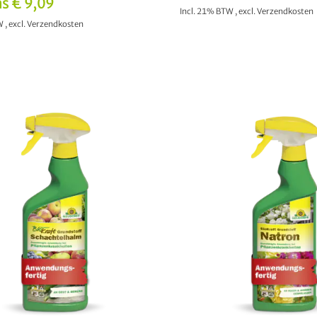
as
€ 9,09
Incl. 21% BTW
,
excl.
Verzendkosten
TW
,
excl.
Verzendkosten
IN WINKELWAGEN
IN WINKELWAGEN