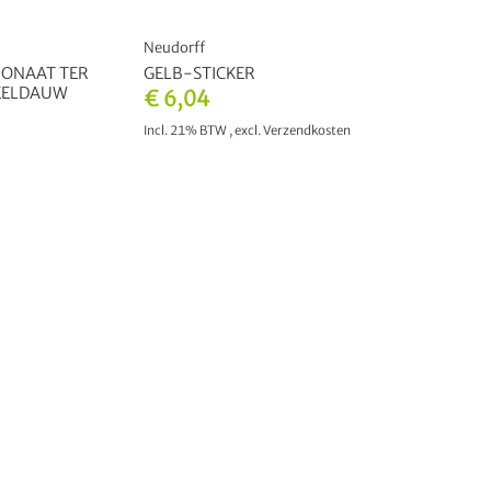
Neudorff
BONAAT TER
GELB-STICKER
MEELDAUW
€ 6,04
Incl. 21% BTW
,
excl.
Verzendkosten
IN WINKELWAGEN