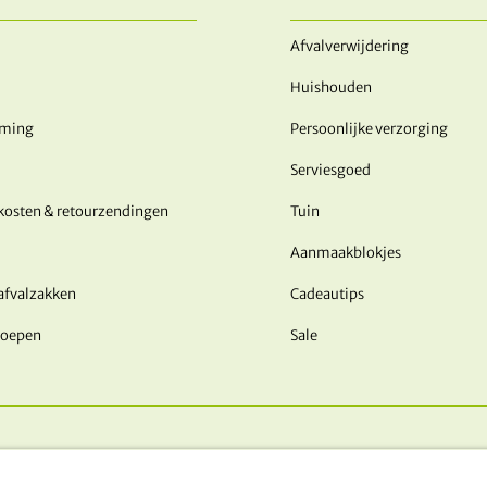
Afvalverwijdering
Huishouden
rming
Persoonlijke verzorging
Serviesgoed
kosten & retourzendingen
Tuin
Aanmaakblokjes
afvalzakken
Cadeautips
roepen
Sale