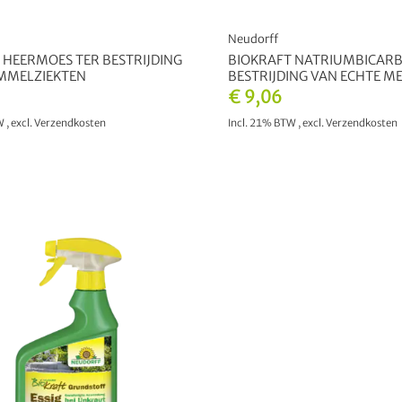
Neudorff
 HEERMOES TER BESTRIJDING
BIOKRAFT NATRIUMBICAR
MMELZIEKTEN
BESTRIJDING VAN ECHTE 
€ 9,06
TW
,
excl.
Verzendkosten
Incl. 21% BTW
,
excl.
Verzendkosten
IN WINKELWAGEN
IN WINKELWAGEN