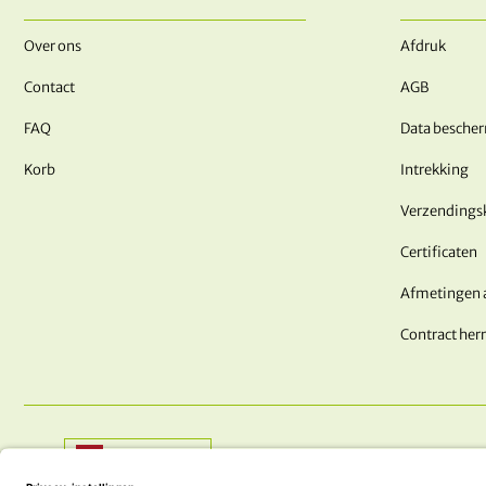
Over ons
Afdruk
Contact
AGB
FAQ
Data besche
Korb
Intrekking
Verzendings
Certificaten
Afmetingen 
Contract her
Shop:
Nederland