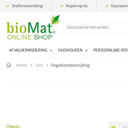
Snelle verzending
Kopen op rec
Duurzame
AFVALVERWIJDERING
HUISHOUDEN
PERSOONLIJKE VE
Ongediertebestrijding
Home
Tuin
Filteren