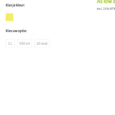
As low 
Kies je kleur:
Incl. 21% B
Kies uw optie:
1 L
500 ml
10 stuk