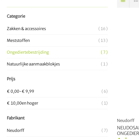
Categorie
Zakken & accessoires
16
Meststoffen
13
Ongediertebestrijding
7
Natuurlijke aanmaakblokjes
1
Prijs
€ 0,00
-
€ 9,99
6
€ 10,00
en hoger
1
Fabrikant
Neudorff
NEUDOSAN
Neudorff
7
ONGEDIER