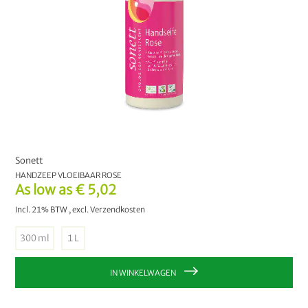
Sonett
HANDZEEP VLOEIBAAR ROSE
As low as
€ 5,02
Incl. 21% BTW
,
excl.
Verzendkosten
300 ml
1 L
IN WINKELWAGEN