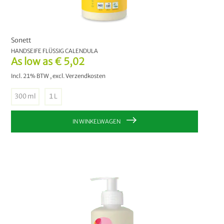
Sonett
HANDSEIFE FLÜSSIG CALENDULA
As low as
€ 5,02
Incl. 21% BTW
,
excl.
Verzendkosten
300 ml
1 L
IN WINKELWAGEN