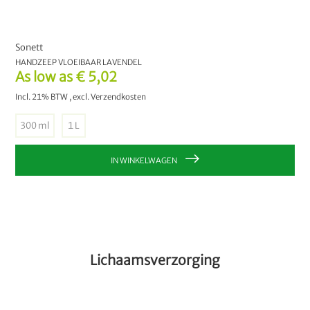
Sonett
HANDZEEP VLOEIBAAR LAVENDEL
As low as
€ 5,02
Incl. 21% BTW
,
excl.
Verzendkosten
300 ml
1 L
IN WINKELWAGEN
Lichaamsverzorging