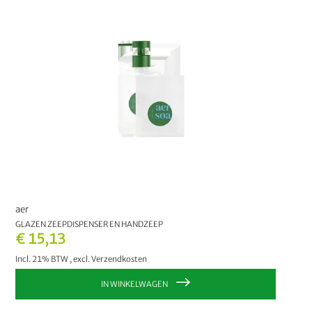
Gezichtsverzorging
4
PRIJS
€ 0,00
-
€ 9,99
5
€ 10,00
en hoger
1
FABRIKANT
Sonett
5
aer
aer
1
GLAZEN ZEEPDISPENSER EN HANDZEEP
€ 15,13
KIES UW OPTIE:
Incl. 21% BTW
,
excl.
Verzendkosten
300 ml
1 L
IN WINKELWAGEN