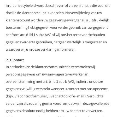
in dit privacybeleid wordt beschreven of via een functie die voor dit
doel in de klantenaccount is voorzien. Na verwijdering van uw
klantenaccount worden uw gegevens gewist, tenzij u uitdrukkelijk
toestemming hebt gegeven voor verder gebruik van uw gegevens
conform art. 6 lid 1 sub a AVG of wij ons het recht voorbehouden
gegevens verder te gebruiken, hetgeen wettelijk is toegestaan en
waarover wij u in deze verklaring informeren.
2.3 Contact
In het kader van de klantencommunicatie verzamelen wij
persoonsgegevens om uw aanvragen te verwerken in
overeenstemming met art. 6 lid 1 sub b AVG, indien u ons deze
gegevens vrijwillig verstrekt wanneer u contact met ons opneemt
(bijv. via contactformulier, live chat tool of e-mail). Verplichte
velden zijn als zodanig gemarkeerd, omdat wij in deze gevallen de
gegevens absoluut nodig hebben om uw contact te verwerken.