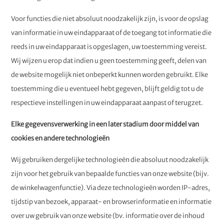
Voor functies die niet absoluut noodzakelijk zijn, is voor de opslag
van informatie in uw eindapparaat of de toegang tot informatie die
reeds in uw eindapparaat is opgeslagen, uw toestemming vereist.
Wij wijzen u erop dat indien u geen toestemming geeft, delen van
de website mogelijk niet onbeperkt kunnen worden gebruikt. Elke
toestemming die u eventueel hebt gegeven, blijft geldig tot u de
respectieve instellingen in uw eindapparaat aanpast of terugzet.
Elke gegevensverwerking in een later stadium door middel van
cookies en andere technologieën
Wij gebruiken dergelijke technologieën die absoluut noodzakelijk
zijn voor het gebruik van bepaalde functies van onze website (bijv.
de winkelwagenfunctie). Via deze technologieën worden IP-adres,
tijdstip van bezoek, apparaat- en browserinformatie en informatie
over uw gebruik van onze website (bv. informatie over de inhoud