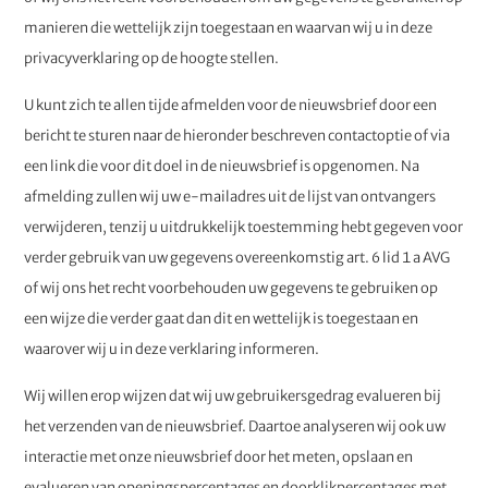
manieren die wettelijk zijn toegestaan en waarvan wij u in deze
privacyverklaring op de hoogte stellen.
U kunt zich te allen tijde afmelden voor de nieuwsbrief door een
bericht te sturen naar de hieronder beschreven contactoptie of via
een link die voor dit doel in de nieuwsbrief is opgenomen. Na
afmelding zullen wij uw e-mailadres uit de lijst van ontvangers
verwijderen, tenzij u uitdrukkelijk toestemming hebt gegeven voor
verder gebruik van uw gegevens overeenkomstig art. 6 lid 1 a AVG
of wij ons het recht voorbehouden uw gegevens te gebruiken op
een wijze die verder gaat dan dit en wettelijk is toegestaan en
waarover wij u in deze verklaring informeren.
Wij willen erop wijzen dat wij uw gebruikersgedrag evalueren bij
het verzenden van de nieuwsbrief. Daartoe analyseren wij ook uw
interactie met onze nieuwsbrief door het meten, opslaan en
evalueren van openingspercentages en doorklikpercentages met