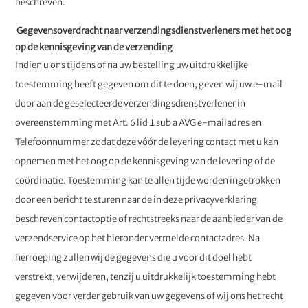
beschreven.
Gegevensoverdracht naar verzendingsdienstverleners met het oog
op de kennisgeving van de verzending
Indien u ons tijdens of na uw bestelling uw uitdrukkelijke
toestemming heeft gegeven om dit te doen, geven wij uw e-mail
door aan de geselecteerde verzendingsdienstverlener in
overeenstemming met Art. 6 lid 1 sub a AVG e-mailadres en
Telefoonnummer zodat deze vóór de levering contact met u kan
opnemen met het oog op de kennisgeving van de levering of de
coördinatie. Toestemming kan te allen tijde worden ingetrokken
door een bericht te sturen naar de in deze privacyverklaring
beschreven contactoptie of rechtstreeks naar de aanbieder van de
verzendservice op het hieronder vermelde contactadres. Na
herroeping zullen wij de gegevens die u voor dit doel hebt
verstrekt, verwijderen, tenzij u uitdrukkelijk toestemming hebt
gegeven voor verder gebruik van uw gegevens of wij ons het recht