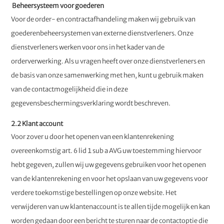
Beheersysteem voor goederen
Voor de order- en contractafhandeling maken wij gebruik van
goederenbeheersystemen van externe dienstverleners. Onze
dienstverleners werken voor ons in het kader van de
orderverwerking. Als u vragen heeft over onze dienstverleners en
de basis van onze samenwerking met hen, kunt u gebruik maken
van de contactmogelijkheid die in deze
gegevensbeschermingsverklaring wordt beschreven.
2.2 Klant account
Voor zover u door het openen van een klantenrekening
overeenkomstig art. 6 lid 1 sub a AVG uw toestemming hiervoor
hebt gegeven, zullen wij uw gegevens gebruiken voor het openen
van de klantenrekening en voor het opslaan van uw gegevens voor
verdere toekomstige bestellingen op onze website. Het
verwijderen van uw klantenaccount is te allen tijde mogelijk en kan
worden gedaan door een bericht te sturen naar de contactoptie die