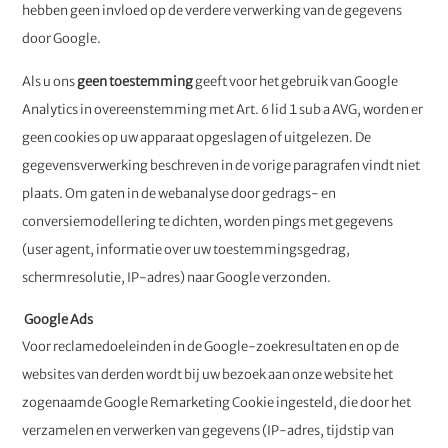
hebben geen invloed op de verdere verwerking van de gegevens
door Google.
Als u ons
geen toestemming
geeft voor het gebruik van Google
Analytics in overeenstemming met Art. 6 lid 1 sub a AVG, worden er
geen cookies op uw apparaat opgeslagen of uitgelezen. De
gegevensverwerking beschreven in de vorige paragrafen vindt niet
plaats. Om gaten in de webanalyse door gedrags- en
conversiemodellering te dichten, worden pings met gegevens
(user agent, informatie over uw toestemmingsgedrag,
schermresolutie, IP-adres) naar Google verzonden.
Google Ads
Voor reclamedoeleinden in de Google-zoekresultaten en op de
websites van derden wordt bij uw bezoek aan onze website het
zogenaamde Google Remarketing Cookie ingesteld, die door het
verzamelen en verwerken van gegevens (IP-adres, tijdstip van