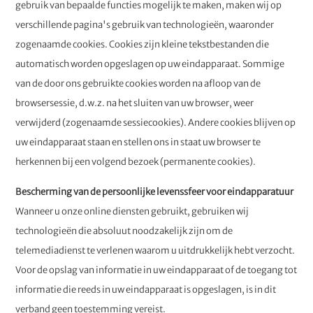
gebruik van bepaalde functies mogelijk te maken, maken wij op
verschillende pagina's gebruik van technologieën, waaronder
zogenaamde cookies. Cookies zijn kleine tekstbestanden die
automatisch worden opgeslagen op uw eindapparaat. Sommige
van de door ons gebruikte cookies worden na afloop van de
browsersessie, d.w.z. na het sluiten van uw browser, weer
verwijderd (zogenaamde sessiecookies). Andere cookies blijven op
uw eindapparaat staan en stellen ons in staat uw browser te
herkennen bij een volgend bezoek (permanente cookies).
Bescherming van de persoonlijke levenssfeer voor eindapparatuur
Wanneer u onze online diensten gebruikt, gebruiken wij
technologieën die absoluut noodzakelijk zijn om de
telemediadienst te verlenen waarom u uitdrukkelijk hebt verzocht.
Voor de opslag van informatie in uw eindapparaat of de toegang tot
informatie die reeds in uw eindapparaat is opgeslagen, is in dit
verband geen toestemming vereist.