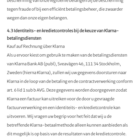
bescherming van onze legitieme belangen bij de bescherming
tegen fraude of bij een efficiënt betalingsbeheer, die zwaarder
wegen dan onze eigen belangen.
4.3 Identiteits- en kredietcontroles bij de keuze van Klarna-
betalingsdiensten
Kauf auf Rechnung über Klarna
Als u ervoor kiest om gebruik te maken van de betalingsdiensten
van Klarna Bank AB (publ), Sveavägen 46, 111 34 Stockholm,
Zweden (hierna Klarna), zullen wij uw gegevens doorsturen naar
Klarna in de loop van de betaling en de contractverwerking conform
art. 6 lid 1 sub b AVG. Deze gegevens worden doorgegeven zodat
Klarna een factuur kan uitreiken voor de door u gevraagde
factuurverwerking en een identiteits- en kredietcontrole kan
uitvoeren. Wij vragen uw begrip voor het feit dat wij u de
betreffende Klarna-betaalmethode alleen kunnen aanbieden als
dit mogelijk is op basis van de resultaten van de kredietcontrole.