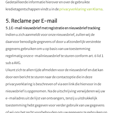
Gedetailleerde informatie hierover en over de gebruikte
kredietagentschappen vindt u in de
privacyverklaring van Klarna
.
5. Reclame per E-mail
5.1 E-mail nieuwsbrief met registratie en nieuwsbrief tracking
Indien u zich aanmeldt voor onze nieuwsbrief, zullen wij de
daarvoor benodigde gegevens of door u afzonderlijk verstrekte
gegevens gebruiken om u op basis van uw toestemming
regelmatig onze e-mailnieuwsbrief te sturen conform art. 6 lid 1
sub a AVG.
U kunt zich te allen tijde afmelden voor de nieuwsbrief en dat kan
door een bericht te sturen naar de contactoptie die in deze
privacyverklaring is beschreven of via een link die hiervoor in de
nieuwsbrief is opgenomen. Na de uitschrijving verwijderen wij uw
e-mailadres uit de lijst van ontvangers, tenzij u uitdrukkelijk
toestemming hebt gegeven voor verder gebruik van uw gegevens
of wij ons het recht voorbehouden om uw gegevens te gebruiken op