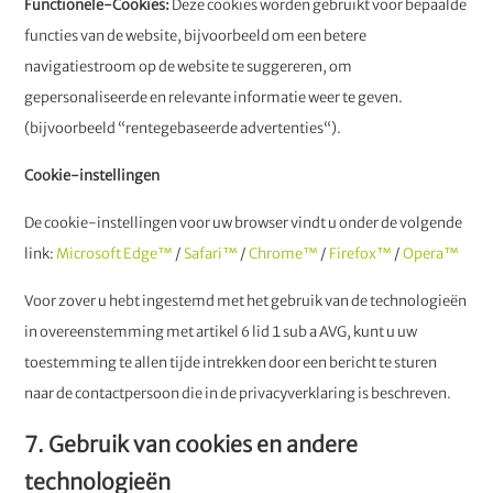
Functionele-Cookies:
Deze cookies worden gebruikt voor bepaalde
functies van de website, bijvoorbeeld om een betere
navigatiestroom op de website te suggereren, om
gepersonaliseerde en relevante informatie weer te geven.
(bijvoorbeeld “rentegebaseerde advertenties“).
Cookie-instellingen
De cookie-instellingen voor uw browser vindt u onder de volgende
link:
Microsoft Edge™
/
Safari™
/
Chrome™
/
Firefox™
/
Opera™
Voor zover u hebt ingestemd met het gebruik van de technologieën
in overeenstemming met artikel 6 lid 1 sub a AVG, kunt u uw
toestemming te allen tijde intrekken door een bericht te sturen
naar de contactpersoon die in de privacyverklaring is beschreven.
7. Gebruik van cookies en andere
technologieën