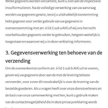
Welke gegevens worden verzameld, kunt u zien aan de respectieve
invulformulieren. Na de volledige verwerking van uw aanvraag
worden uw gegevens gewist, tenzij u uitdrukkelijk toestemming
hebt gegeven voor verder gebruik van uw gegevens in
overeenstemming met art. 6 lid 1 sub a AVG of wij ons het recht
voorbehouden gegevens verder te gebruiken, hetgeen wettelijk is
toegestaan en waarover wij u in deze verklaring informeren.
3. Gegevensverwerking ten behoeve van de
verzending
Om de overeenkomst conform art. 6 lid 1 sub b AVG uit te voeren,
geven wij uw gegevens door aan de met de levering belaste
vervoerder, voor zover dit noodzakelijk is voor de levering van de
bestelde goederen. Als u vragen heeft over onze dienstverleners en
de basis van onze samenwerking met hen, kunt u gebruik maken
van de contactmogelijkheid die in deze privacyverklaring wordt