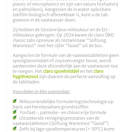
plastic of microplastics en zijn van nature fosfaatvrij
en palmolievrij. Aangezien de in water oplosbare
tabfilm biologisch afbreekbaar is, kunt u de tab
gewoon in de vaatwasser doen.
Zij hebben de Oostenrijkse milieukeur en de EU-
milieukeur gekregen. Op 2024 kwam de claro ÖKO
classic tabs opnieuw als testwinnaar "Stiftung
Warentest" met het cijfer "Goed" uit de bus.
Aangezien de formule van de vaatwastabletten geen
spoelglansmiddel of zoutvervanger bevat, wordt
aanbevolen deze afzonderlijk aan de vaatwasser toe
te voegen. Het
claro spoelmiddel
en het
claro
hygiënezout
zijn daarom de perfecte aanvulling op
de tabbladen.
Voordelen in één oogopslag:
Milieuvriendelijke formuleringstechnologie op
basis van hernieuwbare grondstoffen
Fosfaat-, palmolie- en chloorvrije formule
Uitstekende reinigingsprestaties van de
vaatwastabletten (Stiftung Warentest "Good")
Zelfs bij lage spoeltemperaturen (< 50°C) komt