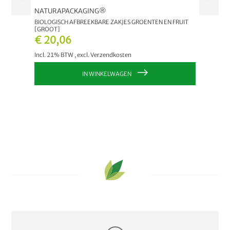
NATURAPACKAGING®
bioMat
(10 ST.)
BIOLOGISCH AFBREEKBARE ZAKJES GROENTEN EN FRUIT
COMPOST
[GROOT]
€ 11
€ 20,06
Incl. 2
Incl. 21% BTW
,
excl.
Verzendkosten
IN WINKELWAGEN