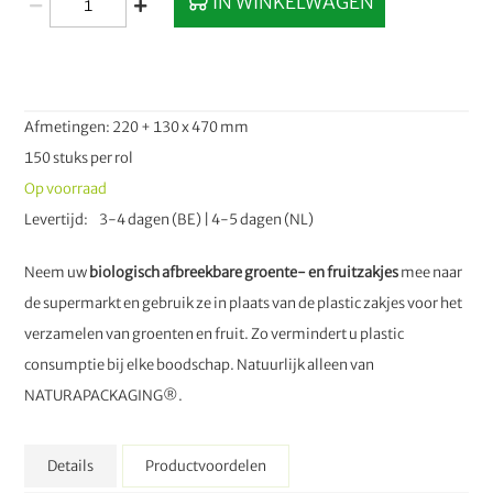
IN WINKELWAGEN
Afmetingen: 220 + 130 x 470 mm
150 stuks per rol
Op voorraad
Levertijd
3-4 dagen (BE) | 4-5 dagen (NL)
Neem uw
biologisch afbreekbare groente- en fruitzakjes
mee naar
de supermarkt en gebruik ze in plaats van de plastic zakjes voor het
verzamelen van groenten en fruit. Zo vermindert u plastic
consumptie bij elke boodschap. Natuurlijk alleen van
NATURAPACKAGING®.
Details
Productvoordelen