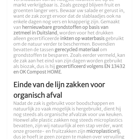
markt verkrijgbaar is. Zoals gezegd blijven fruit en
groenten langer vers. Bewaar uw salade er gerust in,
want de zak zorgt ervoor dat de slablaadjes ook na
enkele dagen nog vers en knapperig zijn. Gemaakt
van
hernieuwbare grondstoffen op basis van
zetmeel in Duitsland
, worden voor het drukken
alleen gecertificeerde
inkten op waterbasis
gebruikt
om de natuur verder te beschermen. Bovendien
bevatten de tassen
gerecycled materiaal
om
grondstoffen te besparen. Zoals eerder vermeld, kan
de zak aan het eind van zijn dagen worden gebruikt
als biozak, dus is hij
gecertificeerd volgens EN 13432
en OK Compost HOME
.
Einde van de lijn zakken voor
organisch afval
Nadat de zak is gebruikt voor boodschappen en
natuurlijk zo vaak mogelijk is hergebruikt, dient hij
nog steeds als organische afvalzak voor uw keuken.
Hoewel alle plastic zakken nog steeds microplastics
bevatten, zijn wij natuurlijk al een stap verder, want
onze groente- en fruitzakken zijn
microplasticvrij
,
dus je hoeft je geen zorgen te maken over vervuiling