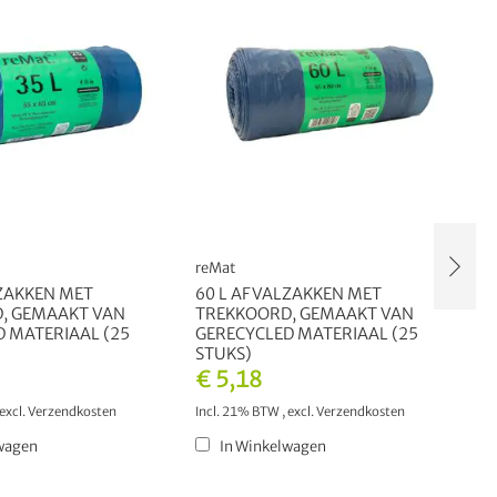
reMat
r
ZAKKEN MET
60 L AFVALZAKKEN MET
1
, GEMAAKT VAN
TREKKOORD, GEMAAKT VAN
T
 MATERIAAL (25
GERECYCLED MATERIAAL (25
G
STUKS)
S
€ 5,18
€
excl.
Verzendkosten
Incl. 21% BTW
,
excl.
Verzendkosten
In
wagen
In Winkelwagen