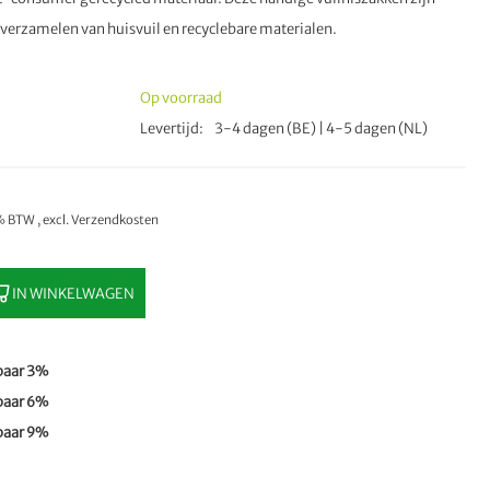
 verzamelen van huisvuil en recyclebare materialen.
Op voorraad
Levertijd
3-4 dagen (BE) | 4-5 dagen (NL)
1% BTW
,
excl.
Verzendkosten
IN WINKELWAGEN
paar
3
%
paar
6
%
paar
9
%