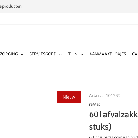
 producten
RZORGING
SERVIESGOED
TUIN
AANMAAKBLOKJES
CA
Art.nr.
101335
Nieuw
reMat
60 l afvalzak
stuks)
60 l vuilniszakken van po