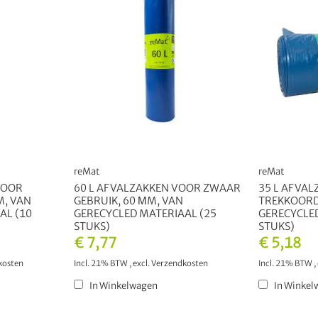
reMat
reMat
VOOR
60 L AFVALZAKKEN VOOR ZWAAR
35 L AFVAL
M, VAN
GEBRUIK, 60 ΜM, VAN
TREKKOORD
AL (10
GERECYCLED MATERIAAL (25
GERECYCLED
STUKS)
STUKS)
€ 7,77
€ 5,18
kosten
Incl. 21% BTW
,
excl.
Verzendkosten
Incl. 21% BTW
,
In Winkelwagen
In Winkel