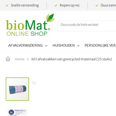
Snelle verzending
Kopen op rec
Duurzame
AFVALVERWIJDERING
HUISHOUDEN
PERSOONLIJKE VE
60 l afvalzakken van gerecycled materiaal (25 stuks)
Home