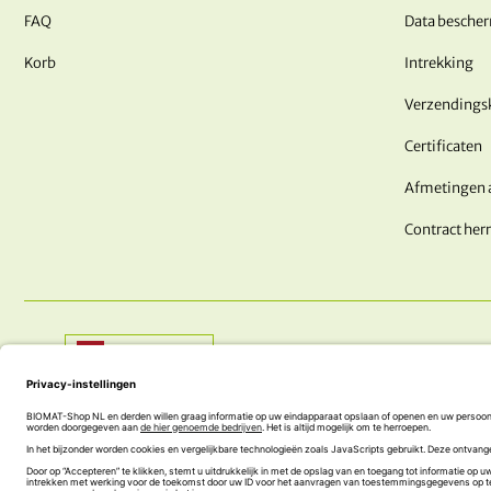
FAQ
Data besche
Korb
Intrekking
Verzendings
Certificaten
Afmetingen 
Contract her
Shop:
Nederland
HEEFT U NOG VRAGEN? WE ZIJN HIER VOOR JOU!
+43 (0) 5242 74 100
office@biomat-shop.com