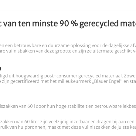
t van ten minste 90 % gerecycled mat
den een betrouwbare en duurzame oplossing voor de dagelijkse af
are vuilnisbakken van deze grootte en zijn ze uitermate geschikt 
a
digd uit hoogwaardig post-consumer gerecycled materiaal. Zowel 
 Ze zijn gecertificeerd met het milieukeurmerk „Blauer Engel“ en 
niszakken van 60 l door hun hoge stabiliteit en betrouwbare lekb
ngzakken van 60 liter zijn veelzijdig inzetbaar en dragen bij aan ee
bruik van hulpbronnen, maakt met deze vuilniszakken de juiste ke