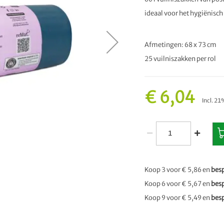
ideaal voor het hygiënisch
Afmetingen: 68 x 73 cm
25 vuilniszakken per rol
€ 6,04
Incl. 2
Koop 3 voor
€ 5,86
en
bes
Koop 6 voor
€ 5,67
en
bes
Koop 9 voor
€ 5,49
en
bes