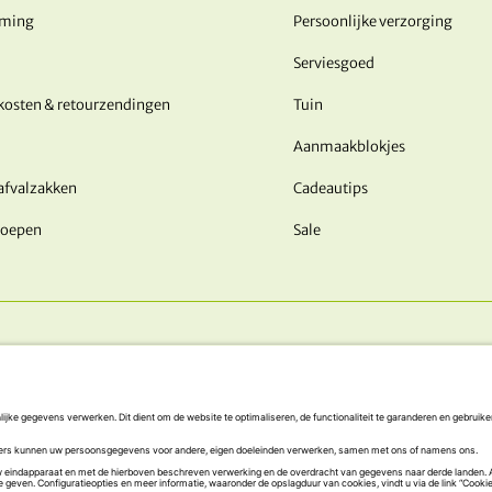
rming
Persoonlijke verzorging
Serviesgoed
kosten & retourzendingen
Tuin
Aanmaakblokjes
afvalzakken
Cadeautips
roepen
Sale
ONZE BETALINGSMETHODEN