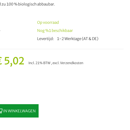
nd zu 100 % biologisch abbaubar.
Op voorraad
e
Nog
%1
beschikbaar
Levertijd
1-2 Werktage (AT & DE)
 5,02
Incl. 21% BTW
,
excl.
Verzendkosten
IN WINKELWAGEN