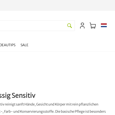
DEAUTIPS
SALE
ssig Sensitiv
tiv reinigt sanft Hände, Gesicht und Körper mit rein pflanzlichen
-, Farb- und Konservierungsstoffe. Die basische Pflege ist besonders