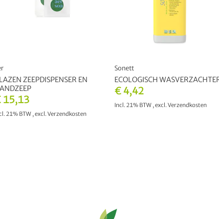
er
Sonett
LAZEN ZEEPDISPENSER EN
ECOLOGISCH WASVERZACHTE
ANDZEEP
€ 4,42
 15,13
Incl. 21% BTW
,
excl.
Verzendkosten
cl. 21% BTW
,
excl.
Verzendkosten
IN WINKELWAGEN
IN WINKELWAGEN