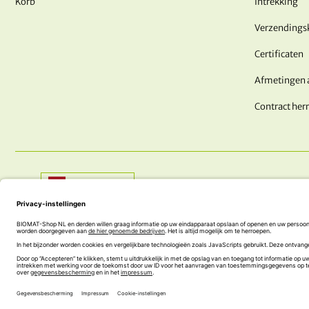
Korb
Intrekking
Verzendings
Certificaten
Afmetingen 
Contract her
Shop:
Nederland
HEEFT U NOG VRAGEN? WE ZIJN HIER VOOR JOU!
+43 (0) 5242 74 100
office@biomat-shop.com