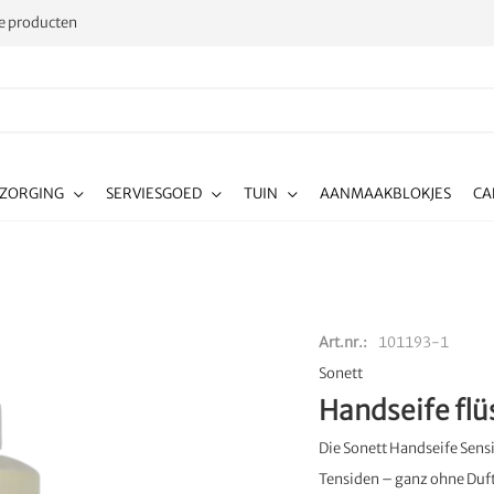
 producten
RZORGING
SERVIESGOED
TUIN
AANMAAKBLOKJES
CA
Art.nr.
101193-1
Sonett
Handseife flü
Die Sonett Handseife Sensi
Tensiden – ganz ohne Duft