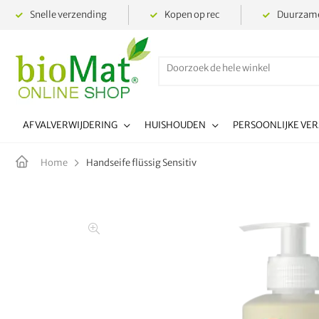
Snelle verzending
Kopen op rec
Duurzame
AFVALVERWIJDERING
HUISHOUDEN
PERSOONLIJKE VE
Handseife flüssig Sensitiv
Home