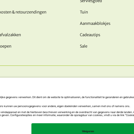
Serviesgoed
kosten & retourzendingen
Tuin
Aanmaakblokjes
afvalzakken
Cadeautips
roepen
Sale
ONZE BETALINGSMETHODEN