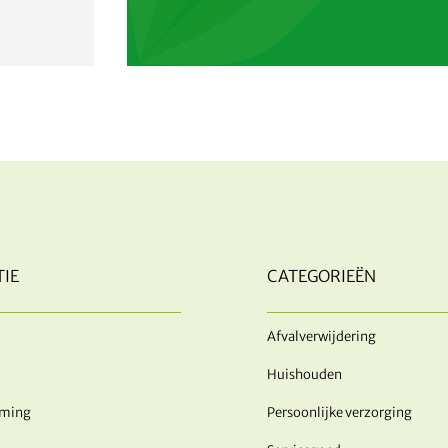
IE
CATEGORIEËN
Afvalverwijdering
Huishouden
rming
Persoonlijke verzorging