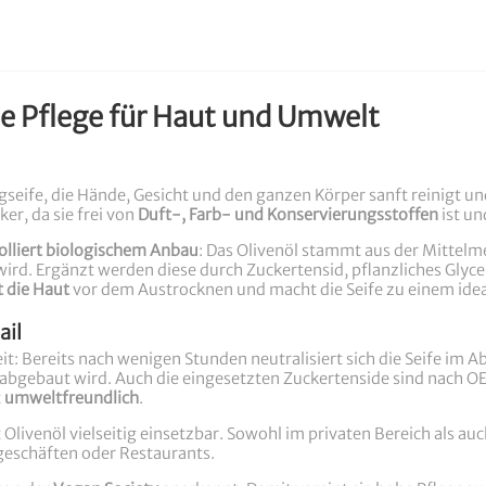
te Pflege für Haut und Umwelt
igseife, die Hände, Gesicht und den ganzen Körper sanft reinigt un
er, da sie frei von
Duft-, Farb- und Konservierungsstoffen
ist un
olliert biologischem Anbau
: Das Olivenöl stammt aus der Mittel
rd. Ergänzt werden diese durch Zuckertensid, pflanzliches Glycer
t die Haut
vor dem Austrocknen und macht die Seife zu einem ideal
ail
t: Bereits nach wenigen Stunden neutralisiert sich die Seife im 
gebaut wird. Auch die eingesetzten Zuckertenside sind nach OECD
t
umweltfreundlich
.
t Olivenöl vielseitig einsetzbar. Sowohl im privaten Bereich als au
lgeschäften oder Restaurants.