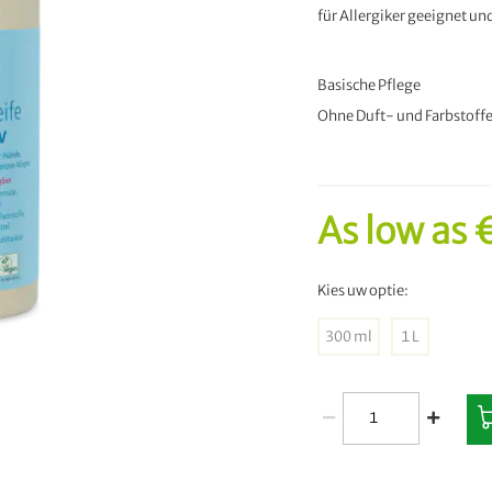
für Allergiker geeignet u
Basische Pflege
Ohne Duft- und Farbstoff
As low as
€
Kies uw optie:
300 ml
1 L