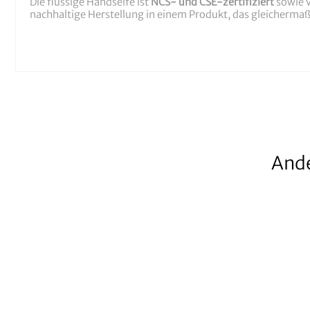
Die flüssige Handseife ist
NCS- und CSE-zertifiziert
sowie 
nachhaltige Herstellung in einem Produkt, das gleicherma
Ande