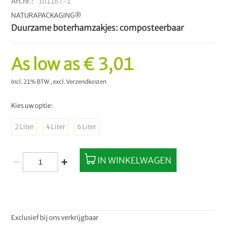
Art.nr.
101167-1
NATURAPACKAGING®
Duurzame boterhamzakjes: composteerbaar
As low as
€ 3,01
Incl. 21% BTW
,
excl.
Verzendkosten
Kies uw optie:
2 Liter
4 Liter
6 Liter
IN WINKELWAGEN
Exclusief bij ons verkrijgbaar