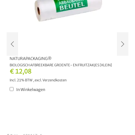
NATURAPACKAGING®
N
BIOLOGISCH AFBREEKBARE GROENTE- EN FRUITZAKJES [KLEIN]
B
€ 12,08
€
Incl. 21% BTW
,
excl.
Verzendkosten
I
In Winkelwagen